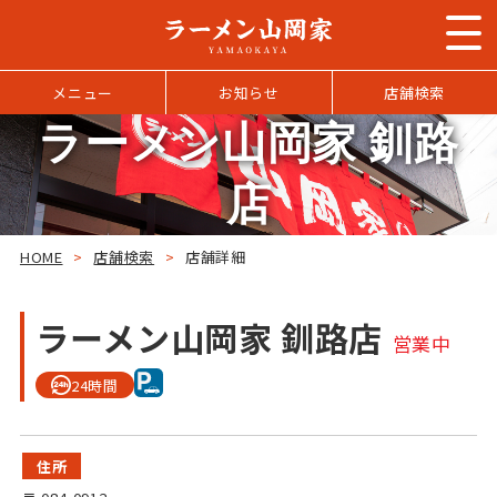
メニュー
お知らせ
店舗検索
ラーメン山岡家 釧路
店
HOME
>
店舗検索
>
店舗詳細
ラーメン山岡家 釧路店
営業中
24時間
住所