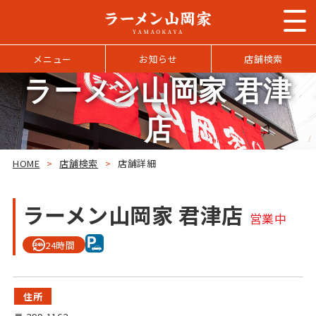
メニュー
お知らせ
店舗検索
ラーメン山岡家 君津
店
HOME
>
店舗検索
>
店舗詳細
ラーメン山岡家 君津店
営業中
24時間
住所