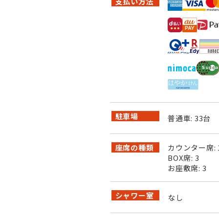
支払い方法
駐車場
普通車: 33台
座席の種類
カウンター席: 
BOX席: 3
お座敷席: 3
シャワー室
なし