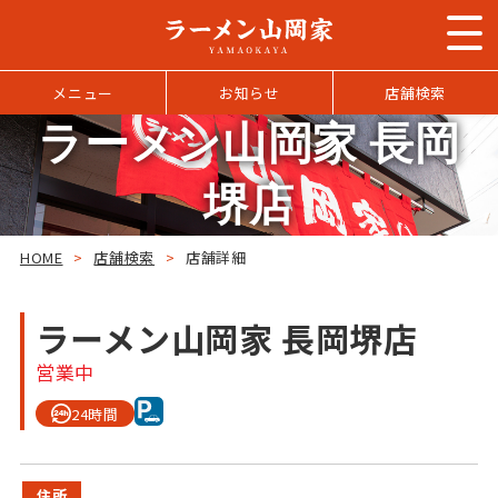
メニュー
お知らせ
店舗検索
ラーメン山岡家 長岡
堺店
HOME
>
店舗検索
>
店舗詳細
ラーメン山岡家 長岡堺店
営業中
24時間
住所