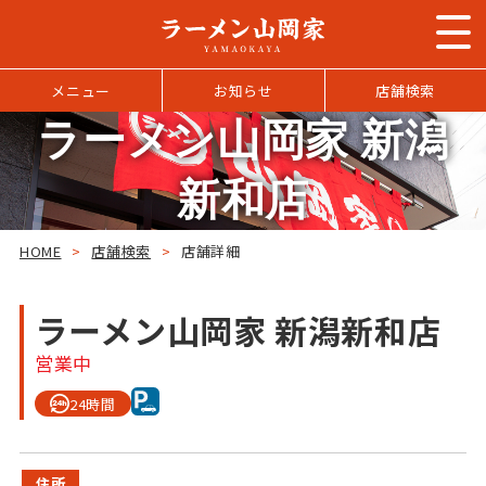
メニュー
お知らせ
店舗検索
ラーメン山岡家 新潟
新和店
HOME
>
店舗検索
>
店舗詳細
ラーメン山岡家 新潟新和店
営業中
24時間
住所